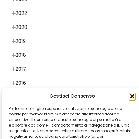
2022
2020
2019
2018
2017
2016
Gestisci Consenso
Per fornire le migliori esperienze, utilizziamo tecnologie come i
cookie per memorizzare e/o accedere alle informazioni del
dispositivo. Il consenso a queste tecnologie ci permetterà di
elaborare dati come il comportamento di navigazione o ID unici
Milan
Rome
Bergamo
Buenos Aires
Cape Town
su questo sito. Non acconsentire o ritirare il consenso può influire
negativamente su alcune caratteristiche e funzioni.
Genova
Istanbul
Los Angeles
Modena