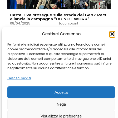
Casta Diva prosegue sulla strada del GenZ Pact
e lancia la campagna “DO NOT WORK”
08/04/2025
touch point
Gestisci Consenso
Per fornire le migliori esperienze, utilizziamo tecnologie come i
cookie per memorizzare e/o accedere alle informazioni del
dispositivo. Il consenso a queste tecnologie ci permetterà di
elaborare dati come il comportamento di navigazione o ID unici
Milan
Rome
Bergamo
Buenos Aires
Cape Town
su questo sito. Non acconsentire o ritirare il consenso può influire
negativamente su alcune caratteristiche e funzioni.
Genova
Istanbul
Los Angeles
Modena
Montevideo
Prague
Riyad
Shanghai
Gestisci servizi
Accetta
© Copyright 2026 All rights Reserved.
Nega
– Casta Diva Group S.p.A. PI
03076890965
Terms and Conditions
–
Cookie Policy
Visualizza le preferenze
–
Policy Whistleblowing
–