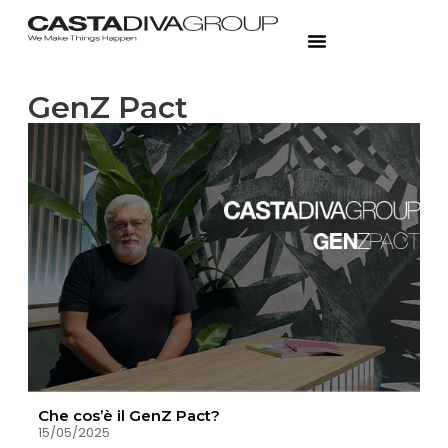
GenZ Pact
Che cos’è il GenZ Pact?
15/05/2025