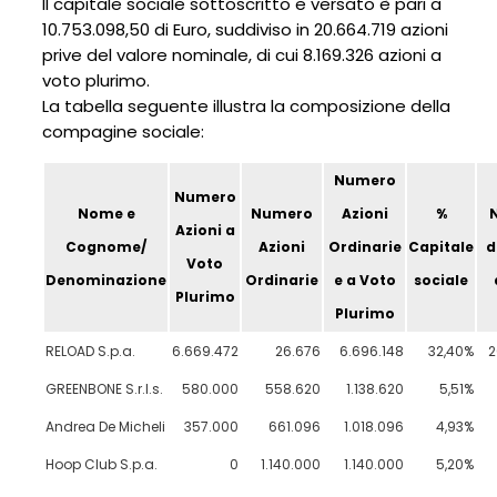
Il capitale sociale sottoscritto e versato è pari a
10.753.098,50 di Euro, suddiviso in 20.664.719 azioni
prive del valore nominale, di cui 8.169.326 azioni a
voto plurimo.
La tabella seguente illustra la composizione della
compagine sociale:
Numero
Numero
Nome e
Numero
Azioni
%
Azioni a
Cognome/
Azioni
Ordinarie
Capitale
d
Voto
Denominazione
Ordinarie
e a Voto
sociale
Plurimo
Plurimo
RELOAD S.p.a.
6.669.472
26.676
6.696.148
32,40%
2
GREENBONE S.r.l.s.
580.000
558.620
1.138.620
5,51%
Andrea De Micheli
357.000
661.096
1.018.096
4,93%
Hoop Club S.p.a.
0
1.140.000
1.140.000
5,20%