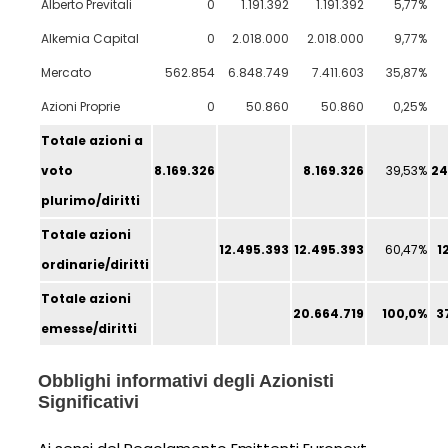
Alberto Previtali
0
1.191.392
1.191.392
5,77%
Alkemia Capital
0
2.018.000
2.018.000
9,77%
Mercato
562.854
6.848.749
7.411.603
35,87%
Azioni Proprie
0
50.860
50.860
0,25%
Totale azioni a
voto
8.169.326
8.169.326
39,53%
24
plurimo/diritti
Totale azioni
12.495.393
12.495.393
60,47%
1
ordinarie/diritti
Totale azioni
20.664.719
100,0%
3
emesse/diritti
Obblighi informativi degli Azionisti
Significativi