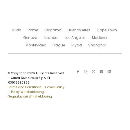
Milan
Rome
Bergamo
Buenos Aires
Cape Town
Genova
Istanbul
Los Angeles
Modena
Montevideo
Prague
Riyad
Shanghai
© Copyright 2026 All rights Reserved.
– Casta Diva Group S.p.A. PI
03076890965
Terms and Conditions
–
Cookie Policy
–
Policy Whistleblowing
–
Segnalazioni Whistleblowing