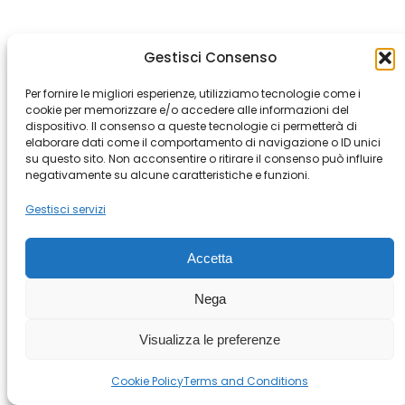
Gestisci Consenso
© Copyright 2026 All rights Reserved.
– Casta Diva Group S.p.A. PI
03076890965
Per fornire le migliori esperienze, utilizziamo tecnologie come i
Terms and Conditions
–
Cookie Policy
cookie per memorizzare e/o accedere alle informazioni del
–
Policy Whistleblowing
–
dispositivo. Il consenso a queste tecnologie ci permetterà di
Segnalazioni Whistleblowing
elaborare dati come il comportamento di navigazione o ID unici
su questo sito. Non acconsentire o ritirare il consenso può influire
negativamente su alcune caratteristiche e funzioni.
Gestisci servizi
Accetta
Nega
Visualizza le preferenze
Cookie Policy
Terms and Conditions