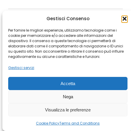
Milan
Rome
Bergamo
Buenos Aires
Cape Town
Gestisci Consenso
Genova
Istanbul
Los Angeles
Modena
Per fornire le migliori esperienze, utilizziamo tecnologie come i
Montevideo
Prague
Riyad
Shanghai
cookie per memorizzare e/o accedere alle informazioni del
dispositivo. Il consenso a queste tecnologie ci permetterà di
elaborare dati come il comportamento di navigazione o ID unici
su questo sito. Non acconsentire o ritirare il consenso può influire
negativamente su alcune caratteristiche e funzioni.
© Copyright 2026 All rights Reserved.
– Casta Diva Group S.p.A. PI
Gestisci servizi
03076890965
Terms and Conditions
–
Cookie Policy
–
Policy Whistleblowing
–
Accetta
Segnalazioni Whistleblowing
Nega
Visualizza le preferenze
Cookie Policy
Terms and Conditions