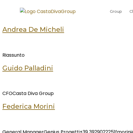
Group
C
Andrea De Micheli
Riassunto
Guido Palladini
CFOCasta Diva Group
Federica Morini
General ManagerGenius Progetti+39 3929022251fmorini@g