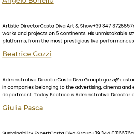
Angelo Bonello
Artistic DirectorCasta Diva Art & Show+39 347 3728857a.b
works and projects on 5 continents. His unmistakable st
platforms, from the most prestigious live performance
Beatrice Gozzi
Administrative DirectorCasta Diva Groupb.gozzi@castad
in companies belonging to the advertising, cinema and e
department. Today Beatrice is Administrative Director 
Giulia Pasca
Sustainability ExpertCasta Diva Group+39 344 0316676g.