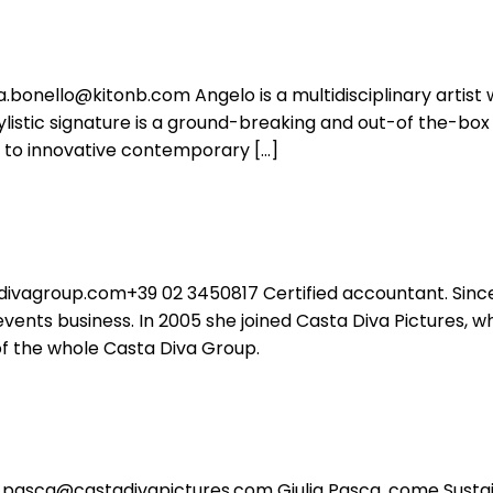
onello@kitonb.com Angelo is a multidisciplinary artist who
ylistic signature is a ground-breaking and out-of the-box
s to innovative contemporary […]
ivagroup.com+39 02 3450817 Certified accountant. Since
vents business. In 2005 she joined Casta Diva Pictures, w
of the whole Casta Diva Group.
pasca@castadivapictures.com Giulia Pasca, come Sustaina