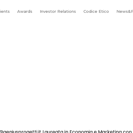
lients
Awards
Investor Relations
Codice Etico
News&P
eniusprogetti.it Laureata in Economia e Marketing con s