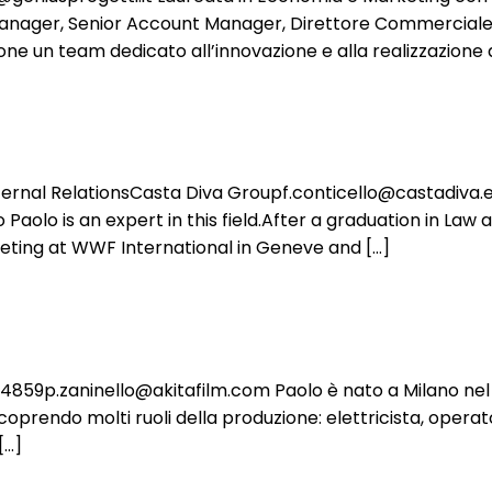
ct Manager, Senior Account Manager, Direttore Commerciale
e un team dedicato all’innovazione e alla realizzazione d
nal RelationsCasta Diva Groupf.conticello@castadiva.e
lo is an expert in this field.After a graduation in Law a
keting at WWF International in Geneve and […]
9p.zaninello@akitafilm.com Paolo è nato a Milano nel 196
coprendo molti ruoli della produzione: elettricista, operat
[…]