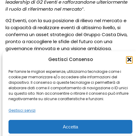
leadership di G2 Eventi e rafforzandone ulteriormente
il ruolo di riferimento nel mercato
”.
G2 Eventi, con la sua posizione di rilievo nel mercato e
la capacità di realizzare eventi di altissimo livello, si
conferma un asset strategico del Gruppo Casta Diva,
pronto a raccogliere le sfide del futuro con una
governance rinnovata e una visione ambiziosa.
Gestisci Consenso
Per fornire le migliori esperienze, utilizziamo tecnologie come i
cookie per memorizzare e/o accedere alle informazioni del
dispositivo. Il consenso a queste tecnologie ci permetterà di
elaborare dati come il comportamento di navigazione o ID unici
Milan
Rome
Bergamo
Buenos Aires
Cape Town
su questo sito. Non acconsentire o ritirare il consenso può influire
negativamente su alcune caratteristiche e funzioni.
Genova
Istanbul
Los Angeles
Modena
Montevideo
Prague
Riyad
Shanghai
Gestisci servizi
Accetta