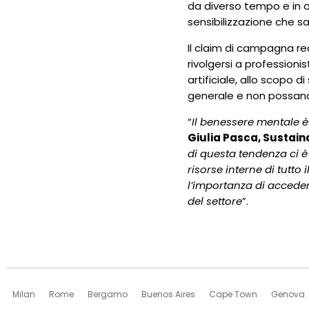
da diverso tempo e in 
sensibilizzazione che sar
Il claim di campagna rec
rivolgersi a professionis
artificiale, allo scopo 
generale e non possano
“
Il benessere mentale è 
Giulia Pasca, Sustain
di questa tendenza ci 
risorse interne di tutto 
l’importanza di acceder
del settore
”.
Milan
Rome
Bergamo
Buenos Aires
Cape Town
Genova