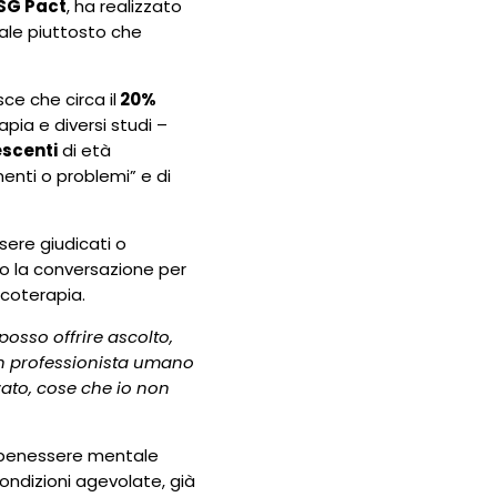
SG Pact
, ha realizzato
ciale piuttosto che
sce che circa il
20%
pia e diversi studi –
escenti
di età
menti o problemi” e di
ssere giudicati o
ano la conversazione per
icoterapia.
osso offrire ascolto,
Un professionista umano
ato, cose che io non
l benessere mentale
condizioni agevolate, già