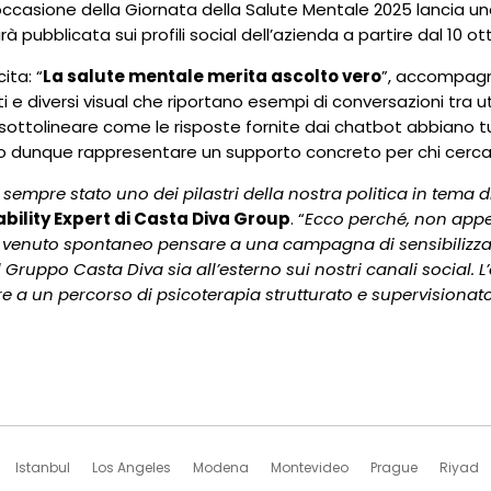
occasione della Giornata della Salute Mentale 2025 lancia 
à pubblicata sui profili social dell’azienda a partire dal 10 o
ita: “
La salute mentale merita ascolto vero
”, accompagn
ti e diversi visual che riportano esempi di conversazioni tra u
di sottolineare come le risposte fornite dai chatbot abbiano 
 dunque rappresentare un supporto concreto per chi cerca 
sempre stato uno dei pilastri della nostra politica in tema d
ability Expert di Casta Diva Group
. “
Ecco perché, non appe
è venuto spontaneo pensare a una campagna di sensibilizzazi
il Gruppo Casta Diva sia all’esterno sui nostri canali social. 
e a un percorso di psicoterapia strutturato e supervisionat
Istanbul
Los Angeles
Modena
Montevideo
Prague
Riyad