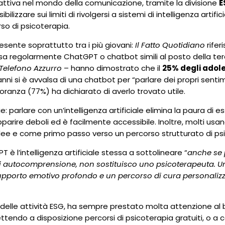
 attiva nel mondo della comunicazione, tramite la divisione
E
izzare sui limiti di rivolgersi a sistemi di intelligenza artifi
so di psicoterapia.
sente soprattutto tra i più giovani:
Il Fatto Quotidiano
riferi
a regolarmente ChatGPT o chatbot simili al posto della tera
Telefono Azzurro
– hanno dimostrato che il
25% degli adol
 anni si è avvalsa di una chatbot per “parlare dei propri senti
ranza (77%) ha dichiarato di averlo trovato utile.
: parlare con un’intelligenza artificiale elimina la paura di e
 apparire deboli ed è facilmente accessibile. Inoltre, molti us
idee e come primo passo verso un percorso strutturato di ps
 l’intelligenza artificiale stessa a sottolineare “
anche se p
e di autocomprensione, non sostituisco uno psicoterapeuta. 
supporto emotivo profondo e un percorso di cura personalizz
o delle attività ESG, ha sempre prestato molta attenzione a
ettendo a disposizione percorsi di psicoterapia gratuiti, o a 