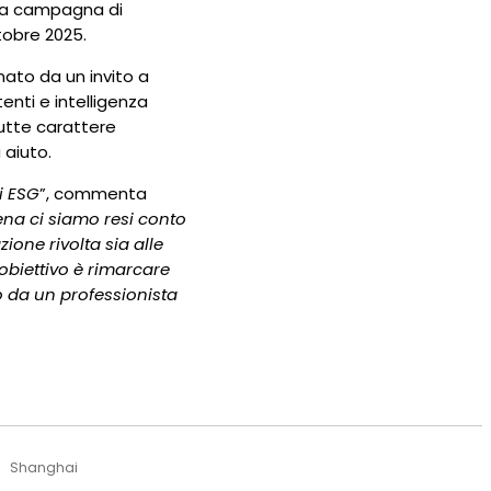
una campagna di
ttobre 2025.
ato da un invito a
tenti e intelligenza
tutte carattere
aiuto.
i ESG
”, commenta
na ci siamo resi conto
one rivolta sia alle
L’obiettivo è rimarcare
o da un professionista
Shanghai