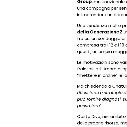
Group
, multinazionale
una campagna per sensibil
intraprendere un percor
Una tendenza molto pre
della Generazione Z
us
tra cui un sondaggio di
compresa tra i 12 e i 18
questi, un’ampia maggio
Le motivazioni sono varie
fraintesi e il timore di
“mettere in ordine” le 
Ma chiedendo a ChatGPT è
riflessione e strategi
può fornire diagnosi, 
posso fare
”.
Casta Diva, nell’ambit
delle proprie risorse, m