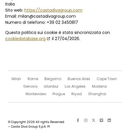
Italia
Sito web:
https://castadivagroup.com
Email:
milan@
castadivagroup.com
Numero di telefono: +39 02 3450817
Questa politica sui cookie è stata sincronizzata con
cookiedatabase.org
il 27/04/2026.
Milan
Rome
Bergamo
Buenos Aires
Cape Town
Genova
Istanbul
Los Angeles
Modena
Montevideo
Prague
Riyad
Shanghai
© Copyright 2026 All rights Reserved.
– Casta Diva Group S.p.A. PI