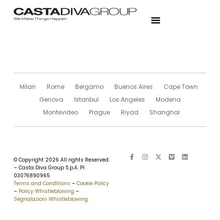
Milan
Rome
Bergamo
Buenos Aires
Cape Town
Genova
Istanbul
Los Angeles
Modena
Montevideo
Prague
Riyad
Shanghai
© Copyright 2026 All rights Reserved.
– Casta Diva Group S.p.A. PI
03076890965
Terms and Conditions
–
Cookie Policy
–
Policy Whistleblowing
–
Segnalazioni Whistleblowing