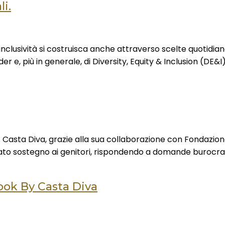
i.
usività si costruisca anche attraverso scelte quotidiane,
er e, più in generale, di Diversity, Equity & Inclusion (DE&I)
ta Diva, grazie alla sua collaborazione con Fondazione Li
ato sostegno ai genitori, rispondendo a domande burocrati
ook By Casta Diva