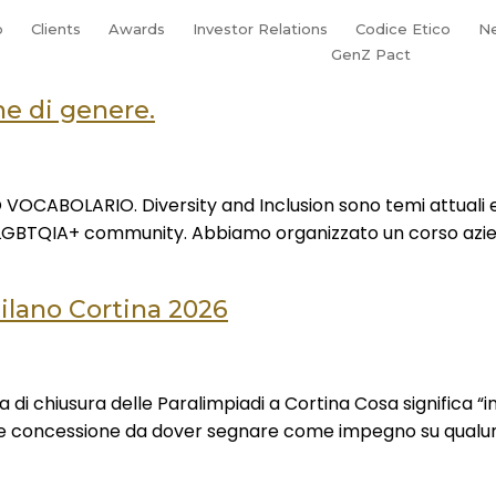
p
Clients
Awards
Investor Relations
Codice Etico
N
GenZ Pact
ne di genere.
ABOLARIO.​ Diversity and Inclusion sono temi attuali e s
 LGBTQIA+ community. Abbiamo organizzato un corso azienda
 Milano Cortina 2026
a di chiusura delle Paralimpiadi a Cortina Cosa significa “
lice concessione da dover segnare come impegno su qual