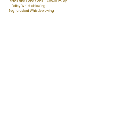
Terms and Conditions
–
Cookie Policy
–
Policy Whistleblowing
–
Segnalazioni Whistleblowing