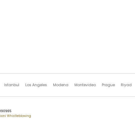
Istanbul
Los Angeles
Modena
Montevideo
Prague
Riyad
76890965
ioni Whistleblowing