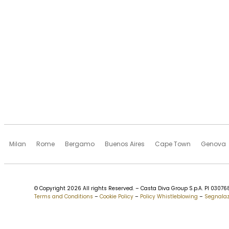
Milan
Rome
Bergamo
Buenos Aires
Cape Town
Genova
© Copyright 2026 All rights Reserved. – Casta Diva Group S.p.A. PI 030
Terms and Conditions
–
Cookie Policy
–
Policy Whistleblowing
–
Segnalaz