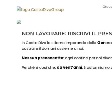
Grou
NON LAVORARE: RISCRIVI IL PRE
In Casta Diva lo stiamo imparando dalle
Gen
era
costruire il domani assieme a noi.
Nessun preconcetto
: ogni confine per noi dive
Perché è così che,
da vent’anni
, trasformiamo og